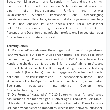
Schutz von Mitarbeitern und Reisenden im Ausland sieht sich mit
einem komplexen und dynamischen Sicherheitsumfeld sowie mit
einem teils intransparenten Umfeld und schwer
kalkulierbaren Akteuren konfrontiert. Zur Durchdringung
interdependenter Ursachen-, Akteurs- und Wirkungszusammenhänge
im In- und Ausland ist eine spezialisierte Form praxisnaher
Politik-/Unternehmensberatung erforderlich, um Konzeptions-,
Planungs- und Durchführungsaufgaben professionell zu begleiten oder
Auslandsmissionen aktiv zu unterstützen.
Teilfähigkeiten:
(1)
Die von IAP angebotene Beratungs- und Unterstützungsleistung
kann wahlweise auf einem Studien-/Berichtsteil basieren oder durch
eine mehrseitige Präsentation (Produktart: IAP-Diplo) erfolgen. Der
Kunde entscheidet, ob hierzu eine Erfahrungsaufnahme im Ausland
erforderlich ist oder nicht. Die Beratungsleistung orientiert sich streng
am Bedarf (Lastenhefte) des Auftraggebers-/Kunden und bindet
politische, volkswirtschaftliche, außenhandelspolitische und
sicherheitspolitische-/spezifische Inhalte unter Nutzung eines breiten
Spektrums belastbarer internationaler Quellen und
Auslandserfahrungen ein.
(2)
Die Formate "Kurzstudie" (10-20 Seiten mit wiss. Anhang) sowie
das Format einer mehrseitigen Tischvorlage (Produktart "IAP Diplo")
bilden den Hintergrund für die Ergebnispräsentation. Diese kann vor
Ort oder wiederkehrend (monatlich wechselnde Schwerpuntkländer)