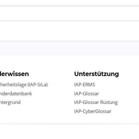
derwissen
Unterstützung
cherheitslage (IAP-SiLa)
IAP-ERMS
änderdatenbank
IAP-Glossar
ntergrund
IAP-Glossar Rüstung
IAP-CyberGlossar