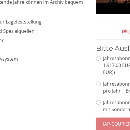
rkende Jahre können im Archiv bequem
ur Lagefeststellung
d Spezialquellen
J
hr
Bitte Aus
Jahresabonn
ivsystem
1.917,00 EUR
EUR])
Jahresabonn
pro Jahr | B
Jahresabonn
mit Sonderm
IAP-COURIER