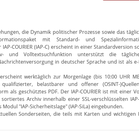
iehungen, die Dynamik politischer Prozesse sowie das täg
formationspaket mit Standard- und Spezialinformat
r IAP-COURIER (IAP-C) erscheint in einer Standardversion s
hiv- und Volltextsuchfunktion unterstützt die täglic
 Nachrichtenversorgung in deutscher Sprache und ist als e
rscheint werktäglich zur Morgenlage (bis 10:00 UHR MEZ
qualifizierter, belastbarer und offener (OSINT-)Quel
 Form als geschütztes PDF. Der IAP-COURIER ist mit einer Vo
sortiertes Archiv innerhalb einer SSL-verschlüsselten IAP
 Modul "IAP-Sicherheitslage" (IAP-SiLa) eingebunden.
tuellen Sonderseiten, die teils mit Karten und wichtige