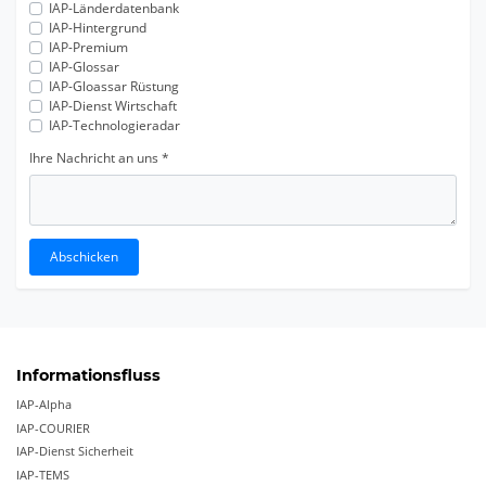
IAP-Länderdatenbank
IAP-Hintergrund
IAP-Premium
IAP-Glossar
IAP-Gloassar Rüstung
IAP-Dienst Wirtschaft
IAP-Technologieradar
Ihre Nachricht an uns
*
Abschicken
Informationsfluss
IAP-Alpha
IAP-COURIER
IAP-Dienst Sicherheit
IAP-TEMS